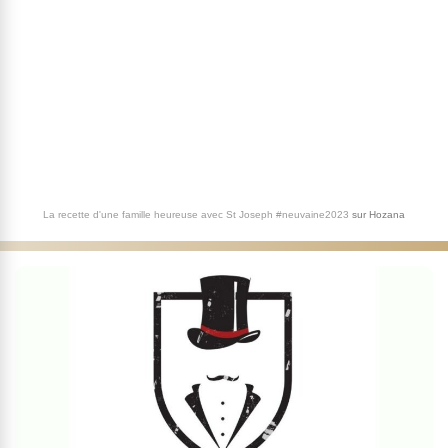
La recette d'une famille heureuse avec St Joseph #neuvaine2023
sur
Hozana