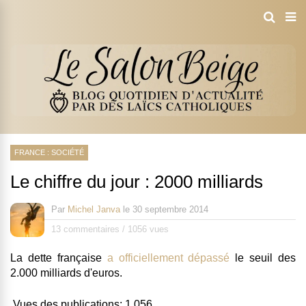
FRANCE : SOCIÉTÉ
Le chiffre du jour : 2000 milliards
Par
Michel Janva
le
30 septembre 2014
13 commentaires
/
1056 vues
La dette française
a officiellement dépassé
le seuil des
2.000 milliards d'euros.
Vues des publications:
1 056