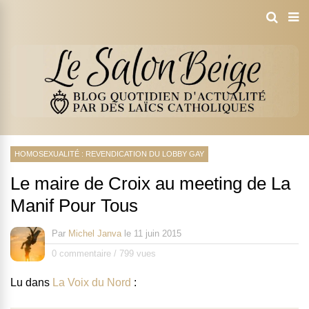
HOMOSEXUALITÉ : REVENDICATION DU LOBBY GAY
Le maire de Croix au meeting de La
Manif Pour Tous
Par
Michel Janva
le
11 juin 2015
0 commentaire
/
799 vues
Lu dans
La Voix du Nord
: