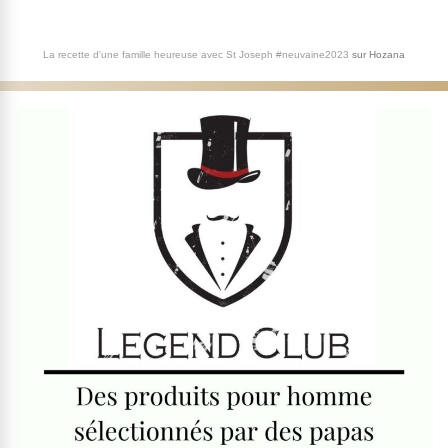
La recette d'une famille heureuse avec St Joseph #neuvaine2023
sur
Hozana