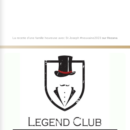
La recette d'une famille heureuse avec St Joseph #neuvaine2023
sur
Hozana