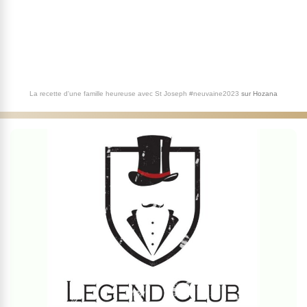
La recette d'une famille heureuse avec St Joseph #neuvaine2023
sur
Hozana