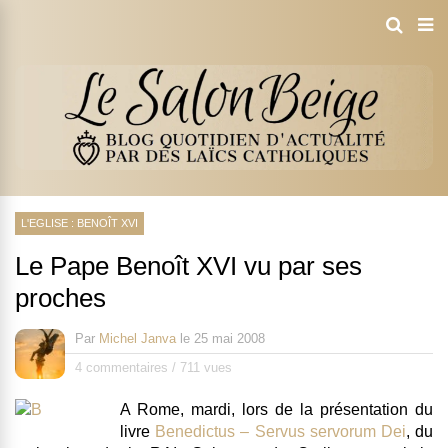
L'EGLISE : BENOÎT XVI
Le Pape Benoît XVI vu par ses
proches
Par
Michel Janva
le
25 mai 2008
4 commentaires
/
711 vues
A Rome, mardi, lors de la présentation du
livre
Benedictus – Servus servorum Dei
, du