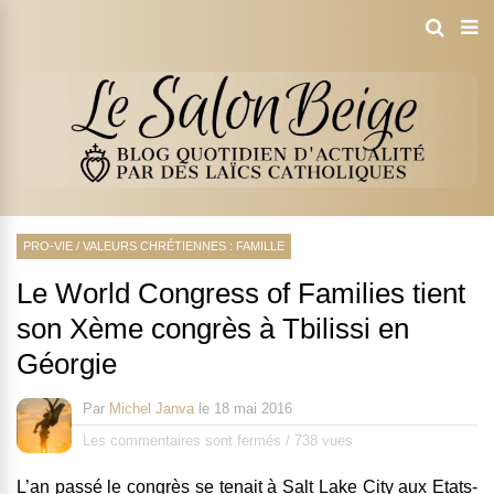
PRO-VIE
/
VALEURS CHRÉTIENNES : FAMILLE
Le World Congress of Families tient
son Xème congrès à Tbilissi en
Géorgie
Par
Michel Janva
le
18 mai 2016
Les commentaires sont fermés
/
738 vues
L’an passé le congrès se tenait à Salt Lake City aux Etats-