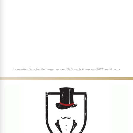
La recette d'une famille heureuse avec St Joseph #neuvaine2023
sur
Hozana