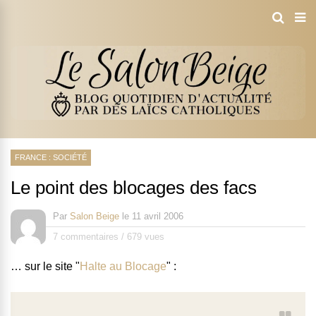
FRANCE : SOCIÉTÉ
Le point des blocages des facs
Par
Salon Beige
le
11 avril 2006
7 commentaires
/
679 vues
… sur le site "
Halte au Blocage
" :