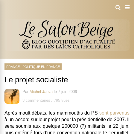
FRANCE : POLITIQUE EN FRANCE
Le projet socialiste
Par
Michel Janva
le
7 juin 2006
3 commentaires
/
795 vues
Après moult débats, les mammouths du PS
sont parvenus
à un accord sur leur
projet pour la présidentielle de 2007
. Il
sera soumis aux quelque 200000 (?) militants le 22 juin,
puis entériné lors d’une convention nationale le 1er juillet.