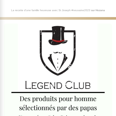
La recette d'une famille heureuse avec St Joseph #neuvaine2023
sur
Hozana