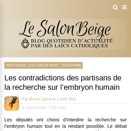
BIOÉTHIQUE
/
CULTURE DE MORT : EUGÉNISME
Les contradictions des partisans de
la recherche sur l’embryon humain
Par
Michel Janva
le
1 avril 2011
0 commentaire
/
826 vues
Les députés ont choisi d'interdire la recherche sur
l'embryon humain tout en la rendant possible. Le débat