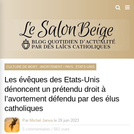
CULTURE DE MORT : AVORTEMENT
/
PAYS : ETATS-UNIS
Les évêques des Etats-Unis
dénoncent un prétendu droit à
l’avortement défendu par des élus
catholiques
Par
Michel Janva
le
29 juin 2023
5 commentaires
/
661 vues