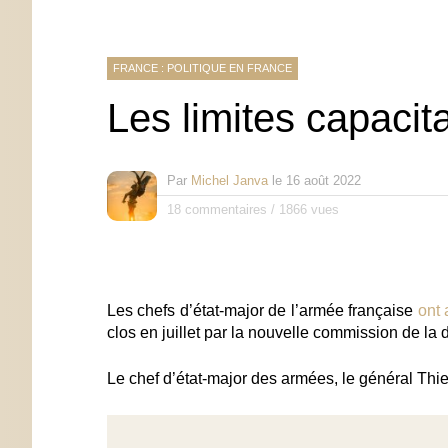
FRANCE : POLITIQUE EN FRANCE
Les limites capaci
Par
Michel Janva
le
16 août 2022
18 commentaires
/
1866 vues
Les chefs d’état-major de l’armée française
ont 
clos en juillet par la nouvelle commission de la
Le chef d’état-major des armées, le général Thier