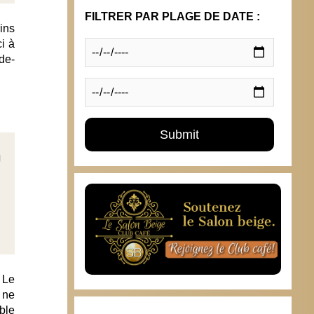
FILTRER PAR PLAGE DE DATE :
ins
i à
de-
 Le
 ne
ble