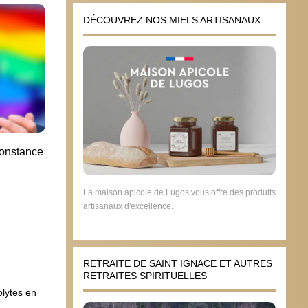
DÉCOUVREZ NOS MIELS ARTISANAUX
constance
Nous sommes des catholiques
Thier
radicalisés
europ
DLF
14 avril 2022
La maison apicole de Lugos vous offre des produits
29 n
artisanaux d'excellence.
RETRAITE DE SAINT IGNACE ET AUTRES
RETRAITES SPIRITUELLES
olytes en