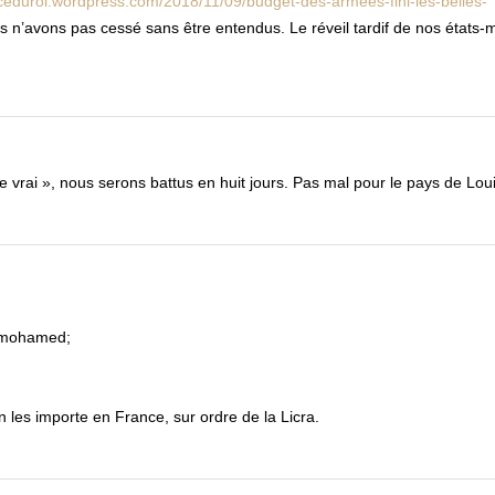
ceduroi.wordpress.com/2018/11/09/budget-des-armees-fini-les-belles-
 n’avons pas cessé sans être entendus. Le réveil tardif de nos états-m
 de vrai », nous serons battus en huit jours. Pas mal pour le pays de Lo
t mohamed;
n les importe en France, sur ordre de la Licra.