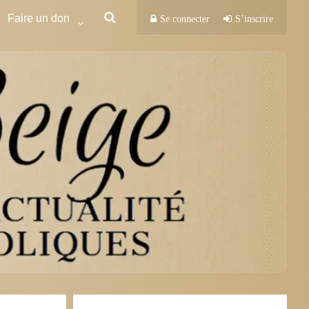
Faire un don
Se connecter
S’inscrire