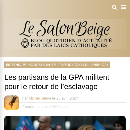
BIOÉTHIQUE
/
HOMOSEXUALITÉ : REVENDICATION DU LOBBY GAY
Les partisans de la GPA militent
pour le retour de l’esclavage
Par
Michel Janva
le
25 avril 2024
2 commentaires
/
2522 vues