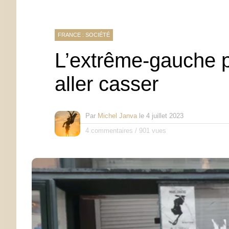
FRANCE : SOCIÉTÉ
L’extrême-gauche p
aller casser
Par
Michel Janva
le
4 juillet 2023
4 commentaires
/
901 vues