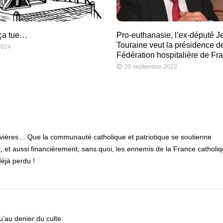
 ça tue…
Pro-euthanasie, l’ex-député J
Touraine veut la présidence de
 2024
Fédération hospitalière de Fr
20 septembre 2022
 rivières… Que la communauté catholique et patriotique se soutienne
, et aussi financièrement, sans quoi, les ennemis de la France catholiqu
déjà perdu !
u’au denier du culte.