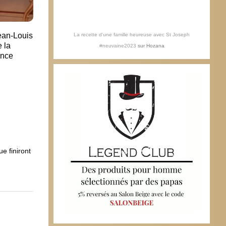
ean-Louis
La recette d'une famille heureuse avec St Joseph
 la
#neuvaine2023
sur
Hozana
ance
e finiront