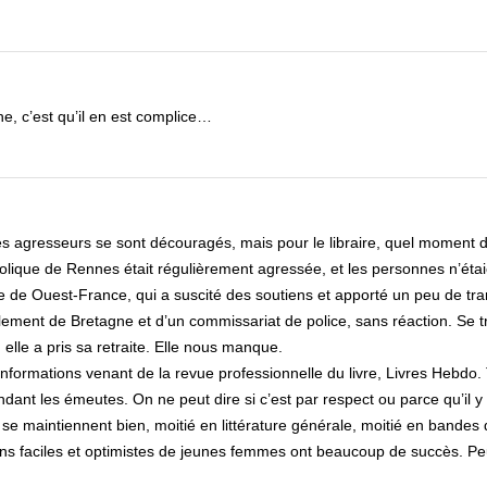
e, c’est qu’il en est complice…
es agresseurs se sont découragés, mais pour le libraire, quel moment d
atholique de Rennes était régulièrement agressée, et les personnes n’étai
cle de Ouest-France, qui a suscité des soutiens et apporté un peu de tran
rlement de Bretagne et d’un commissariat de police, sans réaction. Se t
 elle a pris sa retraite. Elle nous manque.
 informations venant de la revue professionnelle du livre, Livres Hebdo.
ndant les émeutes. On ne peut dire si c’est par respect ou parce qu’il y
s se maintiennent bien, moitié en littérature générale, moitié en bandes
ans faciles et optimistes de jeunes femmes ont beaucoup de succès. P