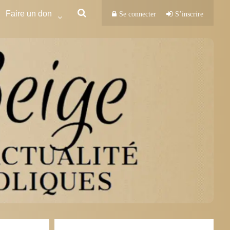
Faire un don
Se connecter
S’inscrire