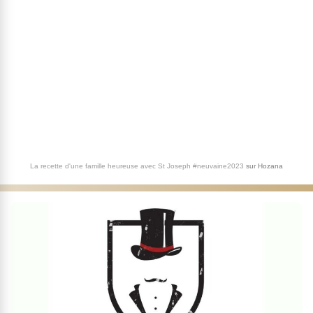
La recette d'une famille heureuse avec St Joseph #neuvaine2023
sur
Hozana