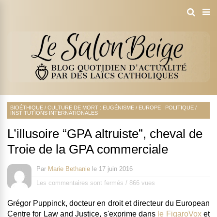
BIOÉTHIQUE
/
CULTURE DE MORT : EUGÉNISME
/
EUROPE : POLITIQUE
/
INSTITUTIONS INTERNATIONALES
L’illusoire “GPA altruiste”, cheval de
Troie de la GPA commerciale
Par
Marie Bethanie
le
17 juin 2016
Les commentaires sont fermés
/
866 vues
Grégor Puppinck, docteur en droit et directeur du European
Centre for Law and Justice, s'exprime dans
le FigaroVox
et