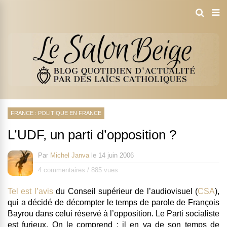
FRANCE : POLITIQUE EN FRANCE
L’UDF, un parti d’opposition ?
Par
Michel Janva
le
14 juin 2006
4 commentaires
/
885 vues
Tel est l’avis
du Conseil supérieur de l’audiovisuel (
CSA
),
qui a décidé de
décompter le temps de parole de François
Bayrou dans celui réservé à l’opposition
. Le Parti socialiste
est furieux. On le comprend : il en va de son temps de