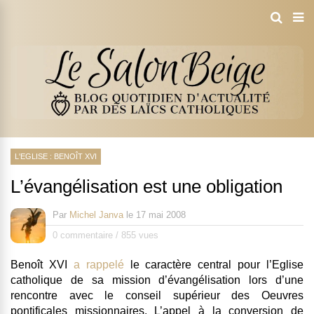
L'EGLISE : BENOÎT XVI
L’évangélisation est une obligation
Par
Michel Janva
le
17 mai 2008
0 commentaire
/
855 vues
Benoît XVI
a rappelé
le caractère central pour l’Eglise
catholique de sa mission d’évangélisation
lors d’une
rencontre avec le conseil supérieur des Oeuvres
pontificales missionnaires. L’appel à la conversion de