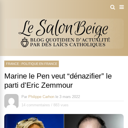
FRANCE : POLITIQUE EN FRANCE
Marine le Pen veut “dénazifier” le
parti d’Eric Zemmour
Par
Philippe Carhon
le
3 mars 2022
14 commentaires
/
883 vues