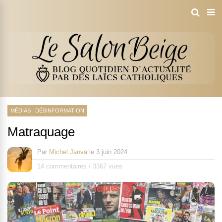
MÉDIAS : DÉSINFORMATION
Matraquage
Par
Michel Janva
le
3 juin 2024
14 commentaires
/
3367 vues