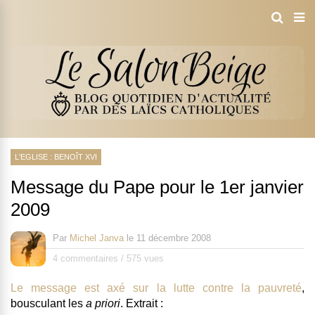
L'EGLISE : BENOÎT XVI
Message du Pape pour le 1er janvier
2009
Par
Michel Janva
le
11 décembre 2008
4 commentaires
/
575 vues
Le message est axé sur la lutte contre la pauvreté
,
bousculant les
a priori
. Extrait :