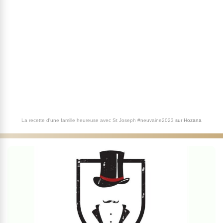
La recette d'une famille heureuse avec St Joseph #neuvaine2023
sur
Hozana