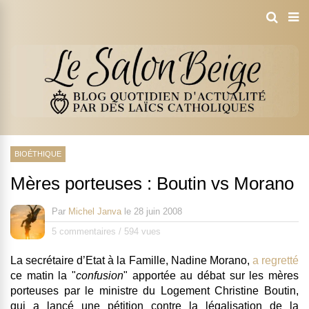
BIOÉTHIQUE
Mères porteuses : Boutin vs Morano
Par
Michel Janva
le
28 juin 2008
5 commentaires
/
594 vues
La secrétaire d’Etat à la Famille, Nadine Morano,
a regretté
ce matin la "
confusion
" apportée au débat sur les mères
porteuses par le ministre du Logement Christine Boutin,
qui a lancé une pétition contre la légalisation de la