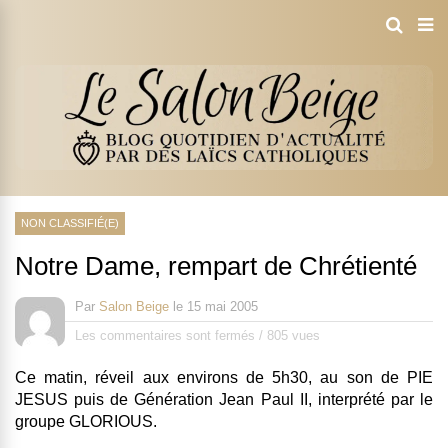
NON CLASSIFIÉ(E)
Notre Dame, rempart de Chrétienté
Par
Salon Beige
le
15 mai 2005
Les commentaires sont fermés
/
805 vues
Ce matin, réveil aux environs de 5h30, au son de PIE
JESUS puis de Génération Jean Paul II, interprété par le
groupe GLORIOUS.