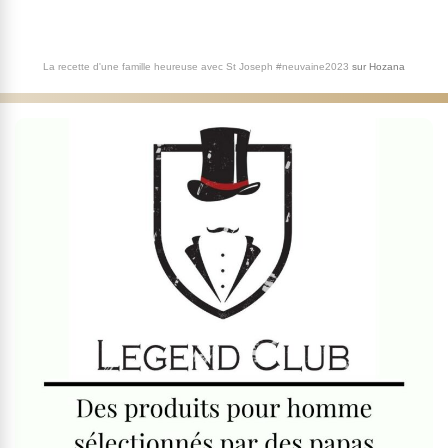
La recette d'une famille heureuse avec St Joseph #neuvaine2023
sur
Hozana