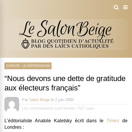
EUROPE : LE RÉFÉRENDUM
“Nous devons une dette de gratitude
aux électeurs français”
Par
Salon Beige
le
2 juin 2005
Les commentaires sont fermés
/
627 vues
L’éditorialiste Anatole Kaletsky écrit dans le
Times
de
Londres :