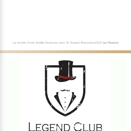
La recette d'une famille heureuse avec St Joseph #neuvaine2023
sur
Hozana