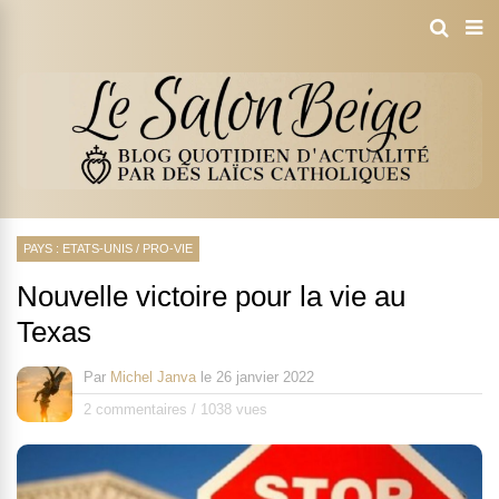
PAYS : ETATS-UNIS
/
PRO-VIE
Nouvelle victoire pour la vie au
Texas
Par
Michel Janva
le
26 janvier 2022
2 commentaires
/
1038 vues