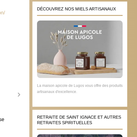
DÉCOUVREZ NOS MIELS ARTISANAUX
on/
La maison apicole de Lugos vous offre des produits
artisanaux d'excellence.
La no
RETRAITE DE SAINT IGNACE ET AUTRES
se
légali
RETRAITES SPIRITUELLES
décom
20 j