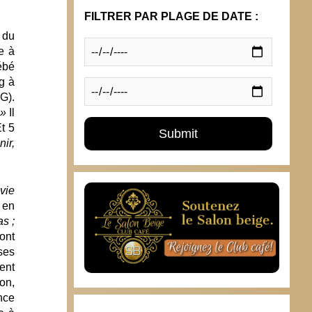
FILTRER PAR PLAGE DE DATE :
 du
e à
bébé
g à
G).
 »
Il
t 5
ir,
vie
s en
s ;
ont
ses
ent
ion,
nce