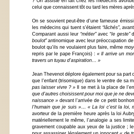
? On assiste en fait chez les médecins
avortu
celui que connaissent tôt ou tard les mères aprè
On se souvient peut-être d’une fameuse émiss
les médecins qui tuent s’étaient
“lâchés”
, avan
Comparant aussi leur
“métier”
avec “
le geste”
d
boulot”
antinomique avec leur préoccupation de s
boulot qu’ils ne voulaient plus faire, même mo
repris par le pape François) :
« Il arrive un mo
travers un tuyau d’aspiration… »
Jean Thevenot déplore également pour sa part 
que l’enfant (trisomique) dans le ventre de sa 
pas laisser
vivre ? »
Il se met à la place de l’e
que d’autres
choisissent pour moi que je ne dev
naissance »
devant l’arrivée de ce petit bon
l’humain que je suis »
…
« La loi c’est la loi, 
avorteur de la première heure après la loi Aubr
matériellement le même, l’analogie a ses limites
gravement coupable aux yeux de la justice ; le 
pour assassiner légalement un innocent
« de t