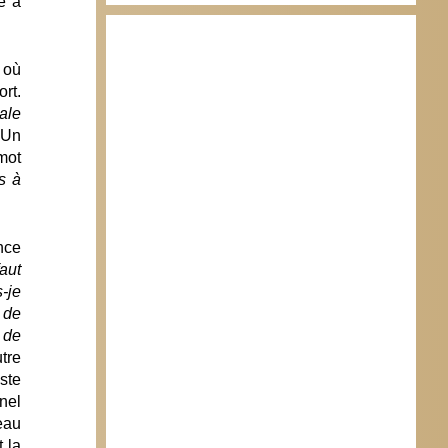
e à
, où
rt.
sale
 Un
mot
s à
nce
aut
s-je
 de
 de
tre
ste
nel
eau
 la