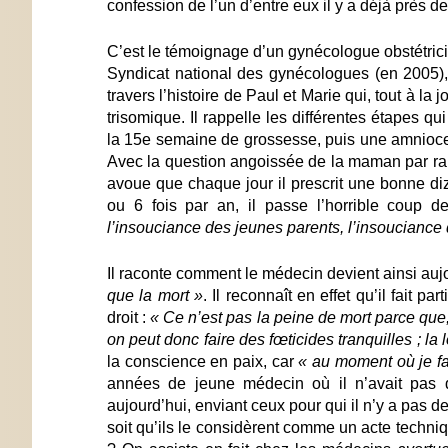
confession de l’un d’entre eux il y a déjà près 
C’est le témoignage d’un gynécologue obstétric
Syndicat national des gynécologues (en 2005)
travers l’histoire de Paul et Marie qui, tout à la
trisomique. Il rappelle les différentes étapes q
la 15e semaine de grossesse, puis une amniocen
Avec la question angoissée de la maman par rapp
avoue que chaque jour il prescrit une bonne di
ou 6 fois par an, il passe l’horrible coup 
l’insouciance des jeunes
parents, l’insouciance
Il raconte comment le médecin devient ainsi auj
que
la mort »
. Il reconnaît en effet qu’il fait p
droit :
« Ce n’est
pas la peine de mort parce que,
on peut donc faire des fœticides tranquilles ; la 
la conscience en paix, car
« au moment
où je f
années de jeune médecin où il n’avait pas 
aujourd’hui, enviant ceux pour qui il n’y a pas d
soit qu’ils le considèrent comme un acte techni