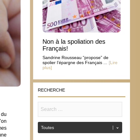
Non à la spoliation des
Français!
Sandrine Rousseau “propose” de
spolier l’épargne des Français ...
[Lire
plus]
RECHERCHE
 du
’on
mes
une