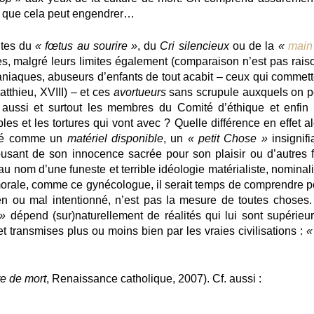
e que cela peut engendrer…
ntes du
« fœtus au sourire »
, du
Cri silencieux
ou de la
«
main
des, malgré leurs limites également (comparaison n’est pas raiso
aniaques, abuseurs d’enfants de tout acabit – ceux qui commett
tthieu, XVIII) – et ces
avortueurs
sans scrupule auxquels on p
aussi et surtout les membres du Comité d’éthique et enfin 
bles et les tortures qui vont avec ? Quelle différence en effet a
 né comme un
matériel disponible
, un
« petit Chose »
insignifi
abusant de son innocence sacrée pour son plaisir ou d’autres f
 au nom d’une funeste et terrible idéologie matérialiste, nominal
 morale, comme ce gynécologue, il serait temps de comprendre p
ien ou mal intentionné, n’est pas la mesure de toutes choses.
»
dépend (sur)naturellement de réalités qui lui sont supérieur
t transmises plus ou moins bien par les vraies civilisations :
«
re de mort
, Renaissance catholique, 2007). Cf. aussi :