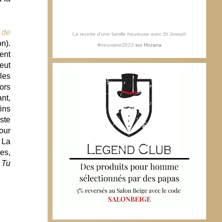
 de
La recette d'une famille heureuse avec St Joseph
n).
#neuvaine2023
sur
Hozana
ent
eut
les
lors
ant,
ins
iste
our
 La
es,
 Tu