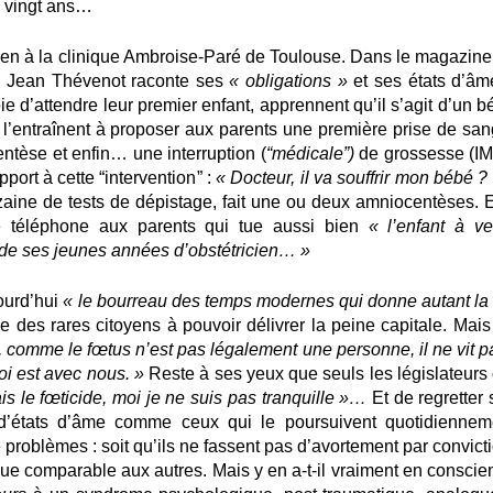
de vingt ans…
ien à la clinique Ambroise-Paré de Toulouse. Dans le magazine
, Jean Thévenot raconte ses
« obligations »
et ses états d’âm
 joie d’attendre leur premier enfant, apprennent qu’il s’agit d’un 
ui l’entraînent à proposer aux parents une première prise de san
tèse et enfin… une interruption (
“médicale”)
de grossesse (IM
ort à cette “intervention” :
« Docteur, il va souffrir mon
bébé ?
zaine de tests de dépistage, fait une ou deux amniocentèses. E
de téléphone aux parents qui tue aussi bien
« l’enfant à ven
 de ses jeunes années d’obstétricien… »
ourd’hui
« le bourreau des temps modernes qui donne autant la 
artie des rares citoyens à pouvoir délivrer la peine capitale. Mai
 comme le fœtus n’est pas légalement une personne, il ne vit pa
loi est avec nous. »
Reste à ses yeux que seuls les législateurs 
ais le fœticide, moi je ne suis pas tranquille »…
Et de regretter 
d’états d’âme comme ceux qui le poursuivent quotidiennem
e problèmes : soit qu’ils ne fassent pas d’avortement par convict
que comparable aux autres. Mais y en a-t-il vraiment en conscie