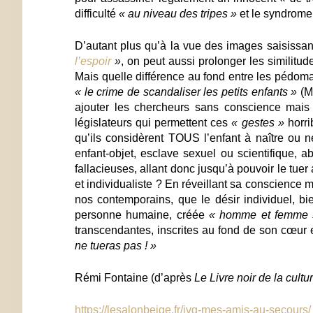
difficulté
« au niveau des tripes »
et le syndrom
D’autant plus qu’à la vue des images saisissa
l’espoir
»
, on peut aussi prolonger les similitu
Mais quelle différence au fond entre les pédom
« le crime de scandaliser les petits enfants »
(Ma
ajouter les chercheurs sans conscience mais 
législateurs qui permettent ces
« gestes »
horri
qu’ils considèrent
TOUS
l’enfant à naître ou
enfant-objet, esclave sexuel ou scientifique, 
fallacieuses, allant donc jusqu’à pouvoir le tuer
et individualiste ? En réveillant sa conscience
nos contemporains, que le désir individuel, b
personne humaine, créée
« homme et femme 
transcendantes, inscrites au fond de son cœur e
ne tueras pas ! »
Rémi Fontaine (d’après
Le Livre noir de la cultu
https://lesalonbeige.fr/ivg-mes-amis-au-secours/