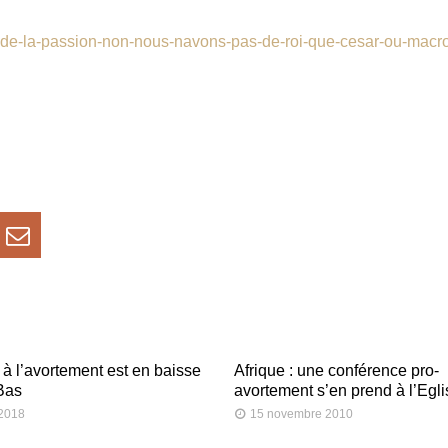
ps-de-la-passion-non-nous-navons-pas-de-roi-que-cesar-ou-macr
 à l’avortement est en baisse
Afrique : une conférence pro-
Bas
avortement s’en prend à l’Egli
 2018
15 novembre 2010