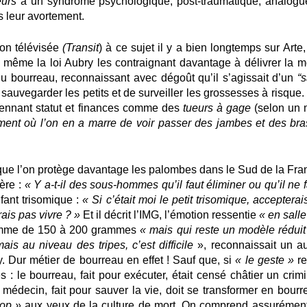
eurs
à un syndrome psychologique, post-traumatique, analogu
s leur avortement.
ion télévisée
(Transit
) à ce sujet il y a bien longtemps sur Arte
t même la loi Aubry les contraignant davantage à délivrer la mo
u bourreau, reconnaissant avec dégoût qu’il s’agissait d’un
“
auvegarder les petits et de surveiller les grossesses à risque.
yennant statut et finances comme des
tueurs à gage
(selon un 
ment où l’on en a marre de voir
passer des jambes et des bra
que l’on protège davantage les palombes dans le Sud de la Fra
mère :
« Y a-t-il des
sous-hommes qu’il faut éliminer ou qu’il ne f
nfant trisomique :
« Si
c’était moi le petit trisomique, accepterai
rais pas vivre ? »
Et il décrit l’IMG, l’émotion ressentie
« en salle
homme de 150 à 200 grammes
« mais qui reste un modèle réduit
mais au niveau des tripes, c’est difficile
», reconnaissait un au
y. Dur métier de bourreau en effet ! Sauf que, si
« le geste »
re
 : le bourreau, fait pour exécuter, était censé châtier un crimi
médecin, fait pour sauver la vie, doit se transformer en bourr
rop »
aux yeux de la culture de mort. On comprend assurément