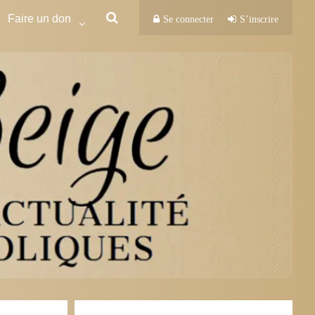
Faire un don
Se connecter
S’inscrire