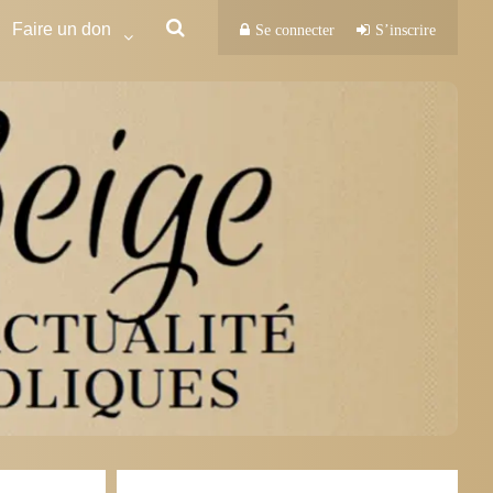
Faire un don
Se connecter
S’inscrire