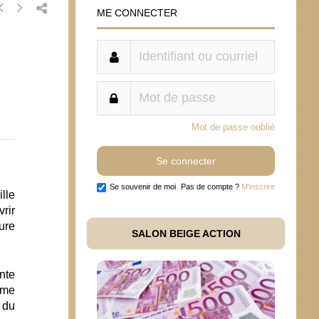
ME CONNECTER
Mot de passe oublié
Se souvenir de moi
Pas de compte ?
M'inscrire
ille
rir
ture
SALON BEIGE ACTION
nte
ème
 du