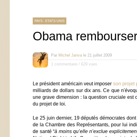
PAYS : ETATS-UNIS
Obama remboursera-
Par
Michel Janva
le
21 juillet 2009
1 commentaire
/
629 vues
Le président américain veut imposer
son projet
milliards de dollars sur dix ans. Ce que n'évoqu
une grave dimension :
la question cruciale est 
du projet de loi
.
Le 25 juin dernier, 19 députés démocrates dont
de la Chambre des Représentants, pour lui indiq
de santé “
à moins qu’elle n’exclue explicitemen