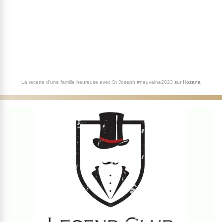
La recette d'une famille heureuse avec St Joseph #neuvaine2023
sur
Hozana