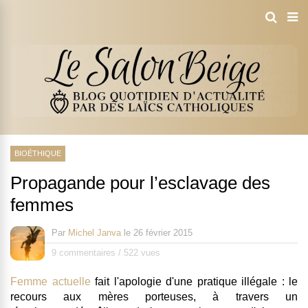
BIOÉTHIQUE
Propagande pour l’esclavage des
femmes
Par
Michel Janva
le
26 février 2015
9 commentaires
/
522 vues
Femme actuelle
fait l'apologie d'une pratique illégale : le
recours aux mères porteuses, à travers un