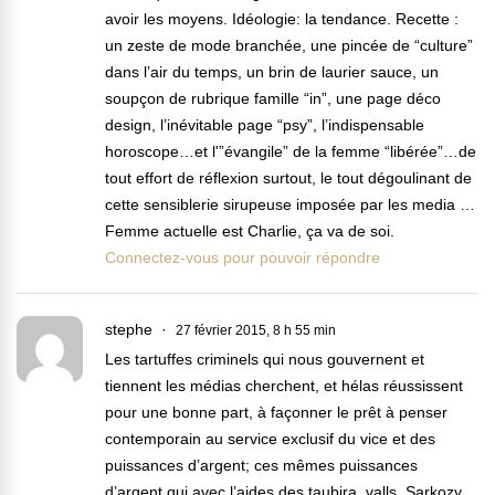
avoir les moyens. Idéologie: la tendance. Recette :
un zeste de mode branchée, une pincée de “culture”
dans l’air du temps, un brin de laurier sauce, un
soupçon de rubrique famille “in”, une page déco
design, l’inévitable page “psy”, l’indispensable
horoscope…et l'”évangile” de la femme “libérée”…de
tout effort de réflexion surtout, le tout dégoulinant de
cette sensiblerie sirupeuse imposée par les media …
Femme actuelle est Charlie, ça va de soi.
Connectez-vous pour pouvoir répondre
stephe
27 février 2015, 8 h 55 min
Les tartuffes criminels qui nous gouvernent et
tiennent les médias cherchent, et hélas réussissent
pour une bonne part, à façonner le prêt à penser
contemporain au service exclusif du vice et des
puissances d’argent; ces mêmes puissances
d’argent qui avec l’aides des taubira, valls, Sarkozy,