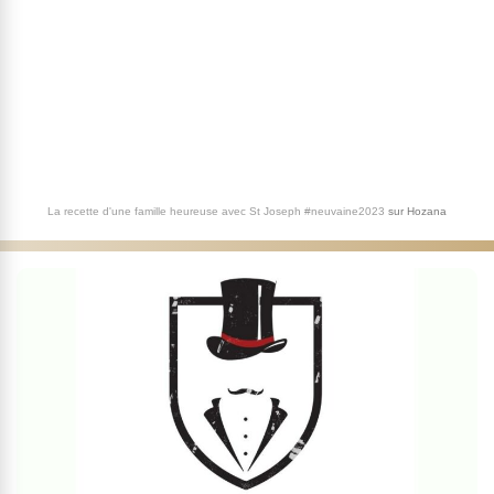
La recette d'une famille heureuse avec St Joseph #neuvaine2023
sur
Hozana