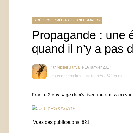
BIOÉTHIQUE
/
MÉDIAS : DÉSINFORMATION
Propagande : une ém
quand il n’y a pas 
Par
Michel Janva
le
16 janvier 2017
Les commentaires sont fermés
/
821 vues
France 2 envisage de réaliser une émission sur
Vues des publications:
821