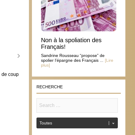
Non à la spoliation des
Français!
Sandrine Rousseau “propose” de
spolier l’épargne des Français ...
[Lire
plus]
e de coup
Gender : Samuel Laurent a encore
frappé
RECHERCHE
5 février 2014