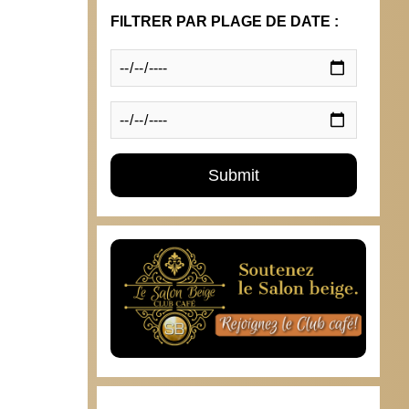
Pourqu
FILTRER PAR PLAGE DE DATE :
24 s