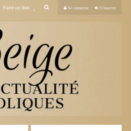
Faire un don
Se connecter
S’inscrire