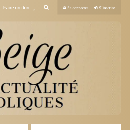
Faire un don
Se connecter
S’inscrire