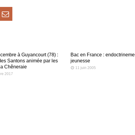
cembre à Guyancourt (78) :
Bac en France : endoctrinemen
des Santons animée par les
jeunesse
la Chêneraie
11 juin 2005
re 2017