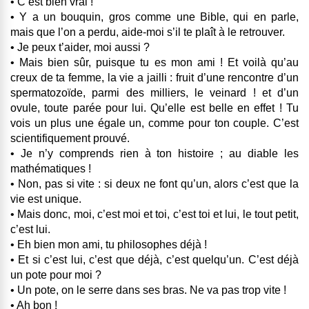
• C’est bien vrai !
• Y a un bouquin, gros comme une Bible, qui en parle,
mais que l’on a perdu, aide-moi s’il te plaît à le retrouver.
• Je peux t’aider, moi aussi ?
• Mais bien sûr, puisque tu es mon ami ! Et voilà qu’au
creux de ta femme, la vie a jailli : fruit d’une rencontre d’un
spermatozoïde, parmi des milliers, le veinard ! et d’un
ovule, toute parée pour lui. Qu’elle est belle en effet ! Tu
vois un plus une égale un, comme pour ton couple. C’est
scientifiquement prouvé.
• Je n’y comprends rien à ton histoire ; au diable les
mathématiques !
• Non, pas si vite : si deux ne font qu’un, alors c’est que la
vie est unique.
• Mais donc, moi, c’est moi et toi, c’est toi et lui, le tout petit,
c’est lui.
• Eh bien mon ami, tu philosophes déjà !
• Et si c’est lui, c’est que déjà, c’est quelqu’un. C’est déjà
un pote pour moi ?
• Un pote, on le serre dans ses bras. Ne va pas trop vite !
• Ah bon !