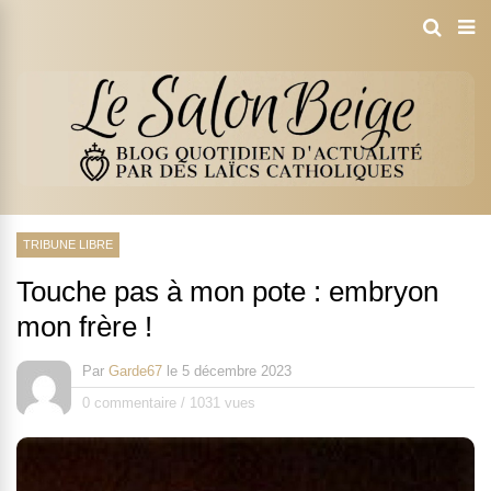
TRIBUNE LIBRE
Touche pas à mon pote : embryon
mon frère !
Par
Garde67
le
5 décembre 2023
0 commentaire
/
1031 vues