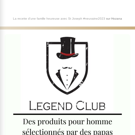
La recette d'une famille heureuse avec St Joseph #neuvaine2023
sur
Hozana