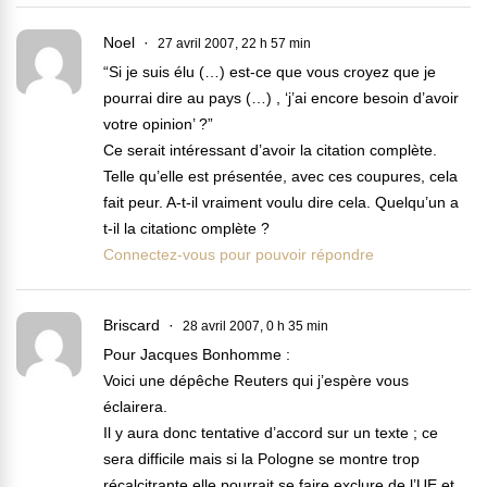
Noel
27 avril 2007, 22 h 57 min
“Si je suis élu (…) est-ce que vous croyez que je
pourrai dire au pays (…) , ‘j’ai encore besoin d’avoir
votre opinion’ ?”
Ce serait intéressant d’avoir la citation complète.
Telle qu’elle est présentée, avec ces coupures, cela
fait peur. A-t-il vraiment voulu dire cela. Quelqu’un a
t-il la citationc omplète ?
Connectez-vous pour pouvoir répondre
Briscard
28 avril 2007, 0 h 35 min
Pour Jacques Bonhomme :
Voici une dépêche Reuters qui j’espère vous
éclairera.
Il y aura donc tentative d’accord sur un texte ; ce
sera difficile mais si la Pologne se montre trop
récalcitrante elle pourrait se faire exclure de l’UE et