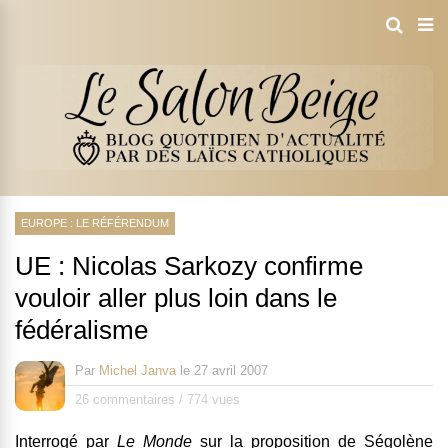
EUROPE : LE RÉFÉRENDUM
UE : Nicolas Sarkozy confirme
vouloir aller plus loin dans le
fédéralisme
Par
Michel Janva
le
27 avril 2007
26 commentaires
/
774 vues
Interrogé par
Le Monde
sur la proposition de Ségolène