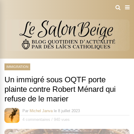
IMMIGRATION
Un immigré sous OQTF porte
plainte contre Robert Ménard qui
refuse de le marier
Par
Michel Janva
le
8 juillet 2023
4 commentaires
/
940 vues