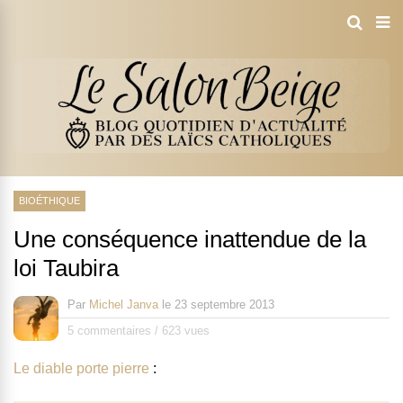
BIOÉTHIQUE
Une conséquence inattendue de la
loi Taubira
Par
Michel Janva
le
23 septembre 2013
5 commentaires
/
623 vues
Le diable porte pierre
: