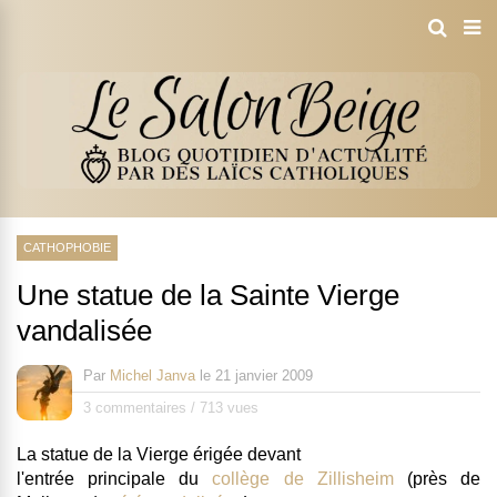
CATHOPHOBIE
Une statue de la Sainte Vierge
vandalisée
Par
Michel Janva
le
21 janvier 2009
3 commentaires
/
713 vues
La statue de la Vierge érigée devant
l'entrée principale du
collège de Zillisheim
(près de