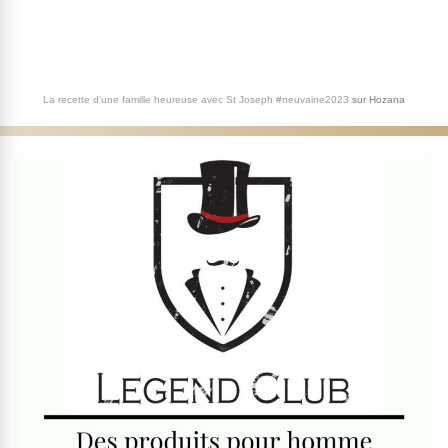
La recette d'une famille heureuse avec St Joseph #neuvaine2023
sur
Hozana