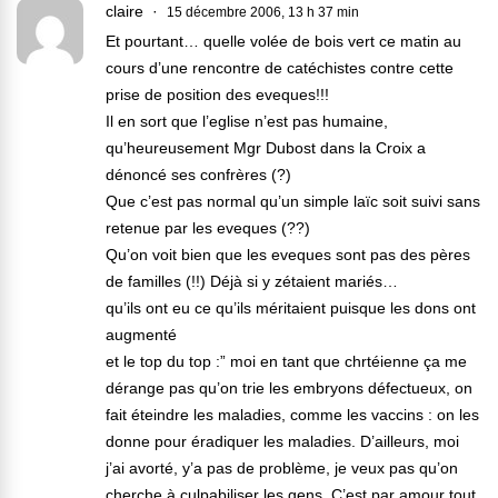
claire
15 décembre 2006, 13 h 37 min
Et pourtant… quelle volée de bois vert ce matin au
cours d’une rencontre de catéchistes contre cette
prise de position des eveques!!!
Il en sort que l’eglise n’est pas humaine,
qu’heureusement Mgr Dubost dans la Croix a
dénoncé ses confrères (?)
Que c’est pas normal qu’un simple laïc soit suivi sans
retenue par les eveques (??)
Qu’on voit bien que les eveques sont pas des pères
de familles (!!) Déjà si y zétaient mariés…
qu’ils ont eu ce qu’ils méritaient puisque les dons ont
augmenté
et le top du top :” moi en tant que chrtéienne ça me
dérange pas qu’on trie les embryons défectueux, on
fait éteindre les maladies, comme les vaccins : on les
donne pour éradiquer les maladies. D’ailleurs, moi
j’ai avorté, y’a pas de problème, je veux pas qu’on
cherche à culpabiliser les gens. C’est par amour tout