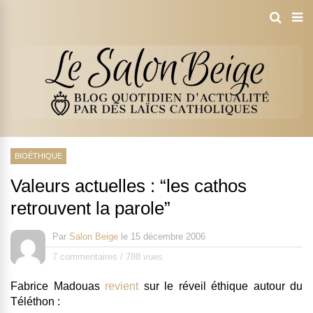
BIOÉTHIQUE
Valeurs actuelles : “les cathos
retrouvent la parole”
Par
Salon Beige
le
15 décembre 2006
7 commentaires
/
788 vues
Fabrice Madouas
revient
sur le réveil éthique autour du
Téléthon :