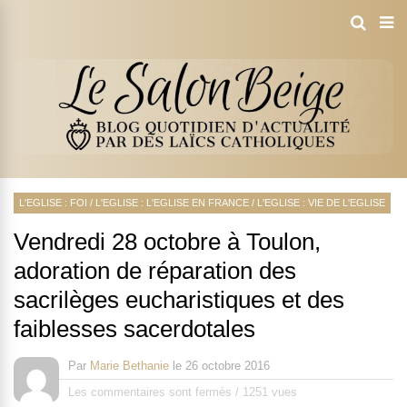
L'EGLISE : FOI
/
L'EGLISE : L'EGLISE EN FRANCE
/
L'EGLISE : VIE DE L'EGLISE
Vendredi 28 octobre à Toulon,
adoration de réparation des
sacrilèges eucharistiques et des
faiblesses sacerdotales
Par
Marie Bethanie
le
26 octobre 2016
Les commentaires sont fermés
/
1251 vues