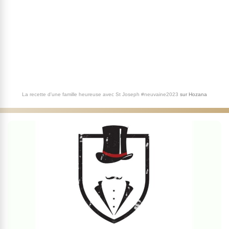
La recette d'une famille heureuse avec St Joseph #neuvaine2023
sur
Hozana