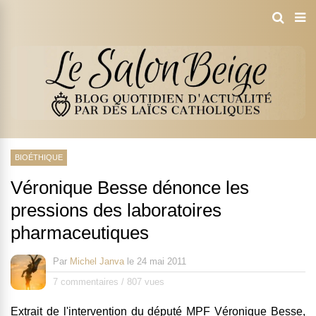
BIOÉTHIQUE
Véronique Besse dénonce les
pressions des laboratoires
pharmaceutiques
Par
Michel Janva
le
24 mai 2011
7 commentaires
/
807 vues
Extrait de l'intervention du député MPF Véronique Besse,