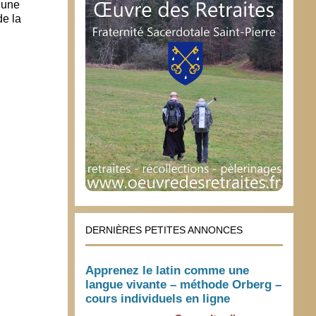
 une
Ludovine de La Rochère : “La loi
Les a
de la
Taubira est un engrenage et nous
utilis
sommes pris dedans”
des v
18 septembre 2017
7 jui
DERNIÈRES PETITES ANNONCES
Apprenez le latin comme une
langue vivante – méthode Orberg –
cours individuels en ligne