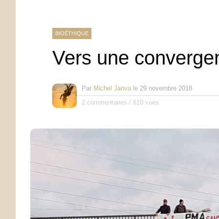
BIOÉTHIQUE
Vers une converge
Par
Michel Janva
le
29 novembre 2018
2 commentaires
/
610 vues