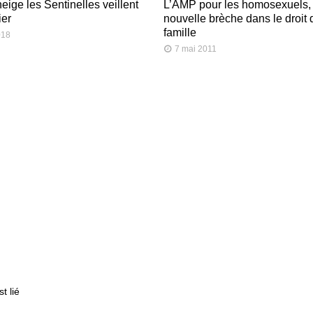
eige les Sentinelles veillent
L’AMP pour les homosexuels,
ier
nouvelle brèche dans le droit 
famille
018
7 mai 2011
t lié