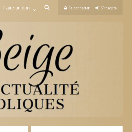
Faire un don
Se connecter
S’inscrire