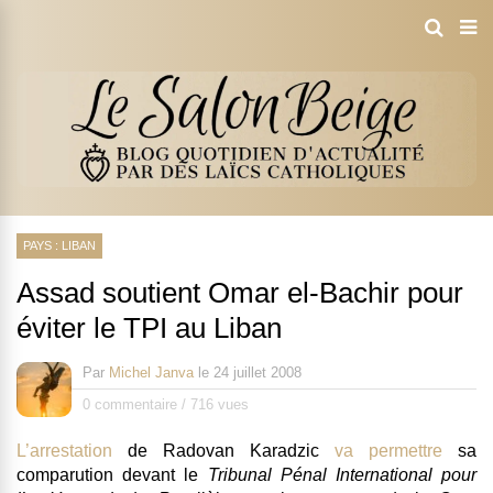
PAYS : LIBAN
Assad soutient Omar el-Bachir pour
éviter le TPI au Liban
Par
Michel Janva
le
24 juillet 2008
0 commentaire
/
716 vues
L’arrestation
de
Radovan Karadzic
va permettre
sa
comparution devant le
Tribunal Pénal International pour