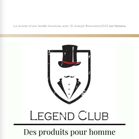
La recette d'une famille heureuse avec St Joseph #neuvaine2023
sur
Hozana