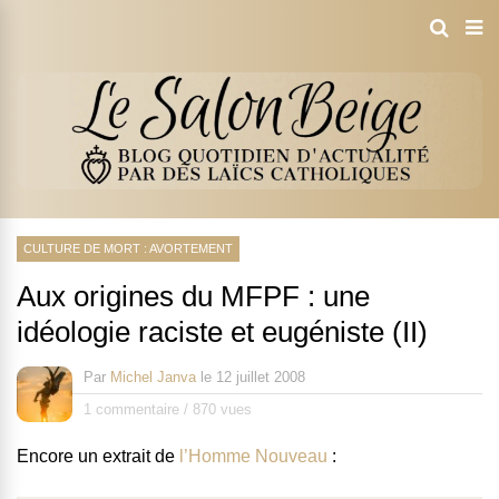
CULTURE DE MORT : AVORTEMENT
Aux origines du MFPF : une
idéologie raciste et eugéniste (II)
Par
Michel Janva
le
12 juillet 2008
1 commentaire
/
870 vues
Encore un extrait de
l’Homme Nouveau
: