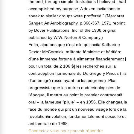
the end, through simple illustrations I believed I had
accomplished my purpose. A dozen invitations to
speak to similar groups were proffered.” (Margaret
Sanger: An Autobiography, p.366-367, 1971 reprint
by Dover Publications, Inc. of the 1938 original
published by W.W. Norton & Company.)
Enfin, ajoutons que c’est elle qui incita Katharine
Dexter McCormick, militante féministe et héritière
d’une immense fortune à alimenter financièrement [
pour un total de 2 106 $] les recherches sur la
contraception hormonale du Dr. Gregory Pincus (fils
d’un émigré russe ayant fui les pogroms). Plus
progressiste que les autres endocrinologistes de
l’époque, il mettra au point le premier contraceptif
oral – la fameuse “pilule” – en 1956. Elle changea la
face du monde qui prit un nouveau visage lors de la
révolution/involution, fondamentalement sexuelle et
antifamiliale de 1968.
Connectez-vous pour pouvoir répondre