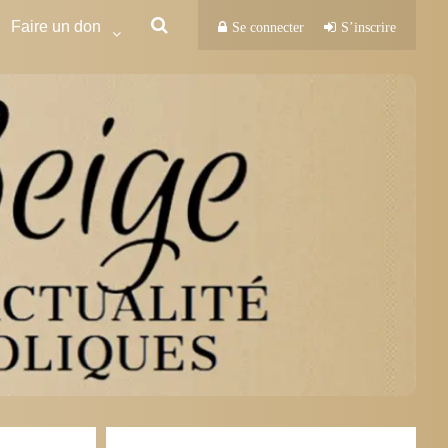
Faire un don
Se connecter
S’inscrire