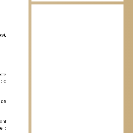
si,
ste
: «
 de
ont
e :