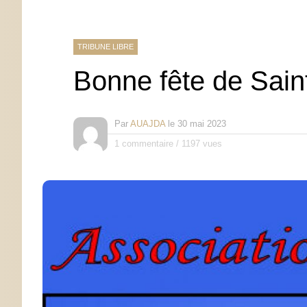
TRIBUNE LIBRE
Bonne fête de Sain
Par
AUAJDA
le
30 mai 2023
1 commentaire
/
1197 vues