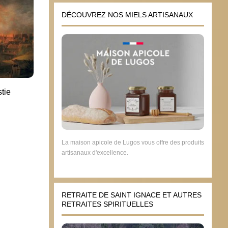
DÉCOUVREZ NOS MIELS ARTISANAUX
tie
Recension d’un livre : Le Trésor des
Pourq
Randols », « une somme sur ce que
l’avo
représente la Chrétienté »
28 f
25 octobre 2023
La maison apicole de Lugos vous offre des produits
artisanaux d'excellence.
RETRAITE DE SAINT IGNACE ET AUTRES
RETRAITES SPIRITUELLES