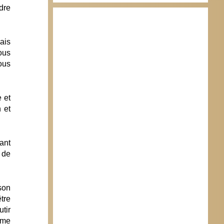
dre
ais
ous
ous
 et
 et
ant
 de
son
être
tir
mme