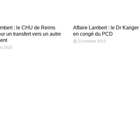
ambert : le CHU de Reims
Affaire Lambert : le Dr Kariger
ur un transfert vers un autre
en congé du PCD
ment
13 octobre 2013
re 2015