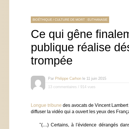
BIOÉTHIQUE
/
CULTURE DE MORT : EUTHANASIE
Ce qui gêne finalem
publique réalise dé
trompée
Par
Philippe Carhon
le
11 juin 2015
13 commentaires
/
914 vues
Longue tribune
des avocats de Vincent Lambert d
diffuser la vidéo qui a ouvert les yeux des França
"(…) Certains, à l'évidence dérangés dans