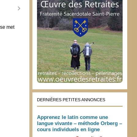
 se met
Vincent Lambert : l’aveu du ministre
« Il é
image
17 juin 2015
publi
2 jui
DERNIÈRES PETITES ANNONCES
Apprenez le latin comme une
langue vivante – méthode Orberg –
cours individuels en ligne