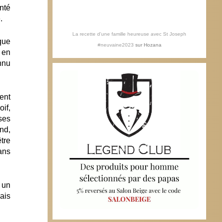
nté
.
La recette d'une famille heureuse avec St Joseph
que
#neuvaine2023
sur
Hozana
 en
nnu
ent
if,
ses
nd,
tre
ans
 un
ais