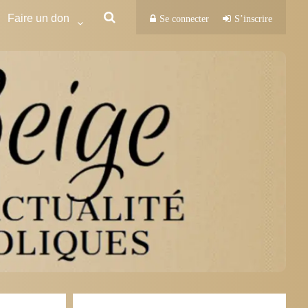
Faire un don
Se connecter
S’inscrire