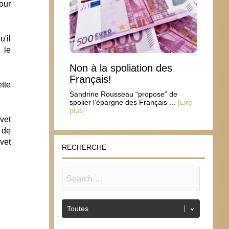
pour
u'il
 le
Non à la spoliation des
Français!
tte
Sandrine Rousseau “propose” de
spolier l’épargne des Français ...
[Lire
plus]
vet
 de
evet
RECHERCHE