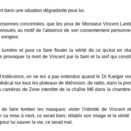
t dans une situation dégradante pour lui.
ersonnes concernées, que les yeux de Monsieur Vincent Lamb
iovisuels au motif de l'absence de son consentement personnel
 songeur.
 lumière et pour ce faire flouter la vérité de ce qu'est en réal
e provoquer la mort de Vincent par la faim et la soif qui consti
 l'indécence, on ne les a pas entendus quand le Dr Kariger viol
 médical sur tous les plateaux de télévision, de radio, dans la pr
 les caméras de Zone interdite de la chaîne M6 dans la chambre
 de faire tomber les masques: violer l'intimité de Vincent et
sa mise à mort, ce serait bien; rétablir son image et la vérité 
pour lui sauver la vie, ce serait mal
.