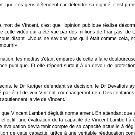
ent que ces gens défendent car défendre sa dignité, c'est pren
 mort de Vincent, c'est que l'opinion publique réalise désorm
de cette vidéo qui a été vue par des millions de Français, de t
ous disant: «Nous ne savions pas qu'il était comme cela, n
 mourir!»
rmation
, les médias s'étant emparés de cette affaire douloureuse
lace publique.
Et elle répond surtout à un devoir de protection
cins, le Dr Kariger défendant sa décision, le Dr Devallois ay
é par écrit de voir Vincent, n'y changeront rien.
Des centaines
 soutiennent la vie de Vincent.
er que Vincent Lambert déglutit normalement. En attendant que 
it effectif, une évaluation de la capacité de Vincent Lambert à 
te évaluation devra tenir compte de sa capacité actuelle à déglu
ation de cette capacité, grâce à une véritable rééducation co