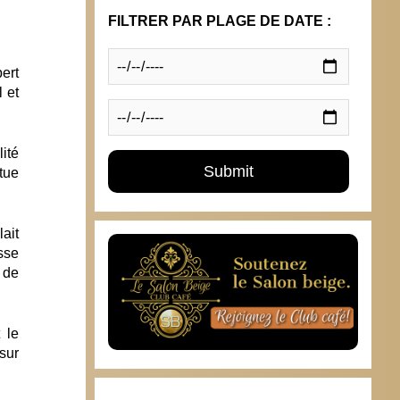
FILTRER PAR PLAGE DE DATE :
ert
 et
ité
tue
ait
esse
 de
 le
sur