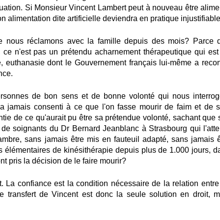
ituation. Si Monsieur Vincent Lambert peut à nouveau être alime
 alimentation dite artificielle deviendra en pratique injustifiable
que nous réclamons avec la famille depuis des mois? Parce 
 ce n'est pas un prétendu acharnement thérapeutique qui est
, euthanasie dont le Gouvernement français lui-même a reco
nce.
personnes de bon sens et de bonne volonté qui nous interrog
a jamais consenti à ce que l'on fasse mourir de faim et de so
ntie de ce qu'aurait pu être sa prétendue volonté, sachant que 
 de soignants du Dr Bernard Jeanblanc à Strasbourg qui l'atte
ambre, sans jamais être mis en fauteuil adapté, sans jamais ê
ins élémentaires de kinésithérapie depuis plus de 1.000 jours, d
 pris la décision de le faire mourir?
t
. La confiance est la condition nécessaire de la relation entre
Le transfert de Vincent est donc la seule solution en droit, m