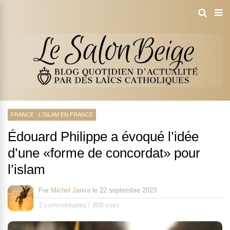
FRANCE : L'ISLAM EN FRANCE
Édouard Philippe a évoqué l’idée
d’une «forme de concordat» pour
l’islam
Par
Michel Janva
le
22 septembre 2023
3 commentaires
/
909 vues