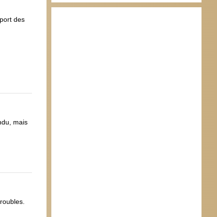
sport des
ndu, mais
troubles.