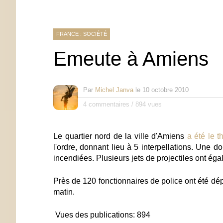
FRANCE : SOCIÉTÉ
Emeute à Amiens
Par
Michel Janva
le
10 octobre 2010
4 commentaires
/
894 vues
Le quartier nord de la ville d'Amiens
a été le 
l'ordre, donnant lieu à 5 interpellations. Une 
incendiées. Plusieurs jets de projectiles ont éga
Près de 120 fonctionnaires de police ont été dé
matin.
Vues des publications:
894