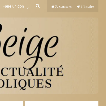
Faire un don
Se connecter
S’inscrire