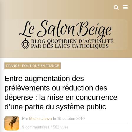
FRANCE : POLITIQUE EN FRANCE
Entre augmentation des
prélèvements ou réduction des
dépense : la mise en concurrence
d’une partie du système public
Par
Michel Janva
le
19 octobre 2010
9 commentaires
/
582 vues