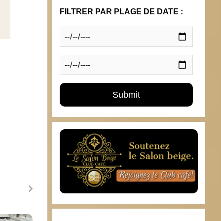
FILTRER PAR PLAGE DE DATE :
“Est-il tabou d’être de droite ?”
Jean-P