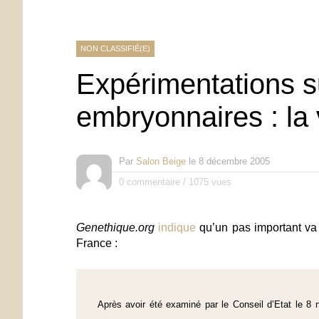
NON CLASSIFIÉ(E)
Expérimentations s
embryonnaires : la v
Par
Salon Beige
le
8 décembre 2005
0 commentaire
/
1075 vues
Genethique.org
indique
qu’un pas important va 
France :
Après avoir été examiné par le Conseil d’Etat le 8