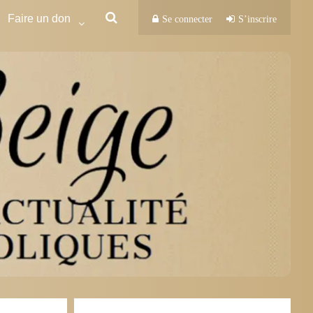
Faire un don
Se connecter
S’inscrire