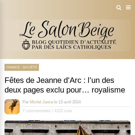
FRANCE : SOCIÉTÉ
Fêtes de Jeanne d’Arc : l’un des
deux pages exclu pour… royalisme
Par
Michel Janva
le
13 avril 2024
7 commentaires
/
4223 vues