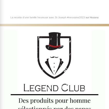
La recette d'une famille heureuse avec St Joseph #neuvaine2023
sur
Hozana