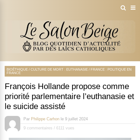
BIOÉTHIQUE
/
CULTURE DE MORT : EUTHANASIE
/
FRANCE : POLITIQUE EN
FRANCE
François Hollande propose comme
priorité parlementaire l’euthanasie et
le suicide assisté
Par
Philippe Carhon
le
9 juillet 2024
9 commentaires
/
6111 vues