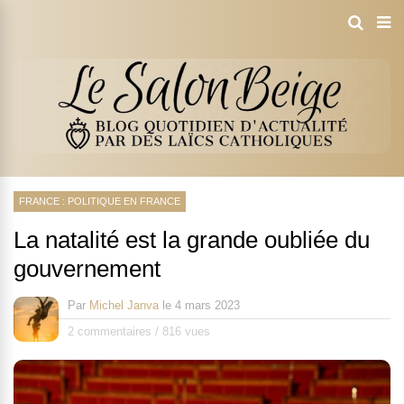
FRANCE : POLITIQUE EN FRANCE
La natalité est la grande oubliée du
gouvernement
Par
Michel Janva
le
4 mars 2023
2 commentaires
/
816 vues