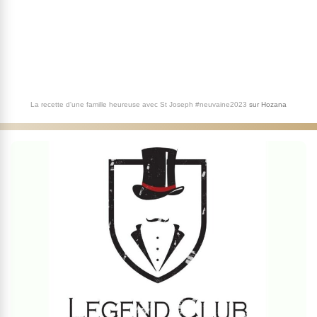
La recette d'une famille heureuse avec St Joseph #neuvaine2023
sur
Hozana