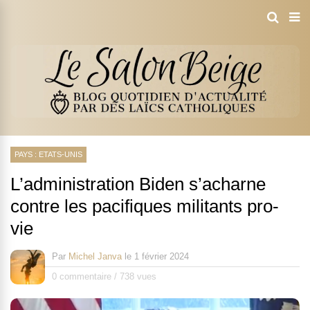
PAYS : ETATS-UNIS
L’administration Biden s’acharne
contre les pacifiques militants pro-
vie
Par
Michel Janva
le
1 février 2024
0 commentaire
/
738 vues